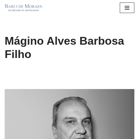
Pular
para
o
Mágino Alves Barbosa
conteúdo
Filho